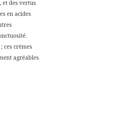
, et des vertus
es en acides
utres
onctuosité.
 ; ces crèmes
ement agréables