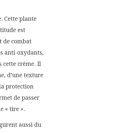
. Cette plante
titude est
et de combat
s anti-oxydants,
 cette crème. Il
me, d’une texture
 la protection
ermet de passer
 « tire ».
igurent aussi du