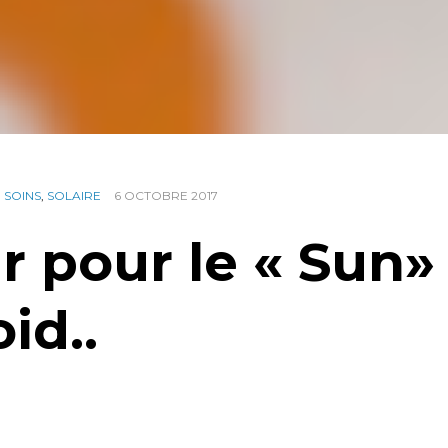
,
SOINS
,
SOLAIRE
6 OCTOBRE 2017
r pour le « Sun»
id..